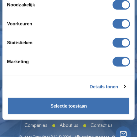
Noodzakelijk
Voorkeuren
Part of The Next Consultant Group
Statistieken
info@student-consultant.nl
Marketing
Professor Verbernelaan 37e
5037AD Tilburg
Details tonen
Selectie toestaan
Sitemap
Companies
About us
Contact us
Student Consultant B.V. © 2026 - Alle rechten voorbehouden