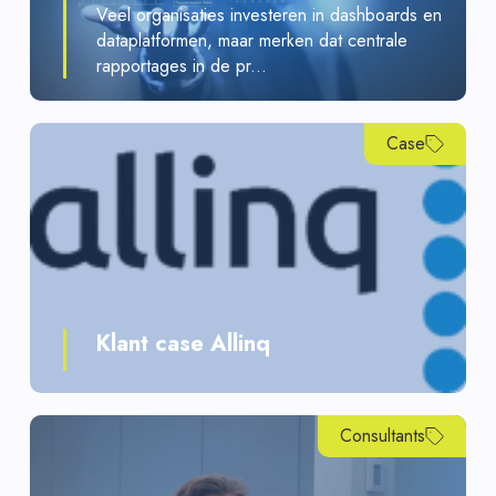
Veel organisaties investeren in dashboards en
dataplatformen, maar merken dat centrale
rapportages in de pr...
Case
Klant case Allinq
Consultants