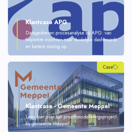
Klantcase APG
Datagedreven procesanalyse bij APG: van
beperkte inzichten naar duidelijke dashboards
en betere sturing op...
Case
Klantcase - Gemeente Meppel
Lees hier over het procesmodelleringsproject
bij gemeente Meppel!