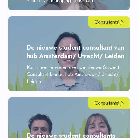
haar rol als managing consultant.
Consultants
De nieuwe student consultant van
hub Amsterdam/ Utrecht/ Leiden
Kom meer te weten over de nieuwe Student
Consultant binnen hub Amsterdam/ Utrecht/
Leiden.
Consultants
De nieuwe student consultants