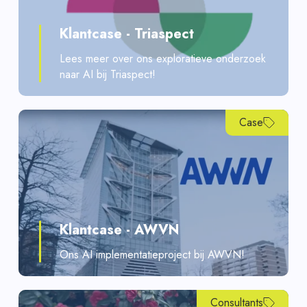
Klantcase - Triaspect
Lees meer over ons exploratieve onderzoek
naar AI bij Triaspect!
Case
Klantcase - AWVN
Ons AI implementatieproject bij AWVN!
Consultants