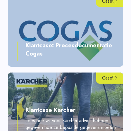
Case
Klantcase: Procesdocumentatie
Cogas
Case
Klantcase Kärcher
Lees hoe wij voor Kärcher advies hebben
gegeven hoe ze bepaalde gegevens moeten