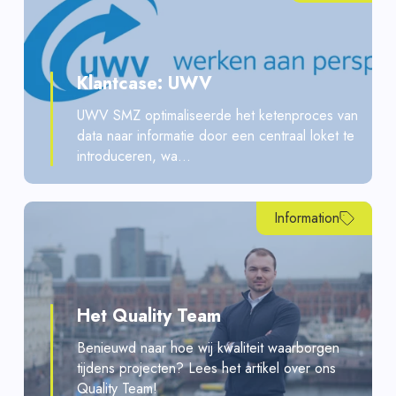
Klantcase: UWV
UWV SMZ optimaliseerde het ketenproces van
data naar informatie door een centraal loket te
introduceren, wa...
Information
Het Quality Team
Benieuwd naar hoe wij kwaliteit waarborgen
tijdens projecten? Lees het artikel over ons
Quality Team!