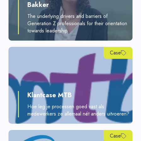
Bakker
The underlying drivers and barriers of
Generation Z professionals for their orientation
towards leadership
Case
Klantcase MTB
Hoe leg je processen goed vast als
medewerkers ze allemaal nét anders uitvoeren?
Case