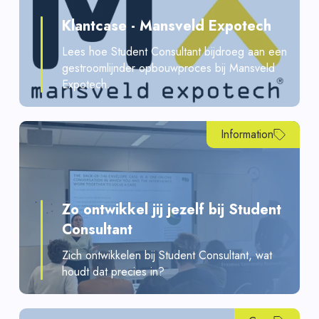
Klantcase - Mansveld Expotech
Lees hoe Student Consultant bijdroeg aan een
gestroomlijnder opbouwproces bij Mansveld
Expotech.
Information
Zo ontwikkel jij jezelf bij Student
Consultant
Zich ontwikkelen bij Student Consultant, wat
houdt dat precies in?