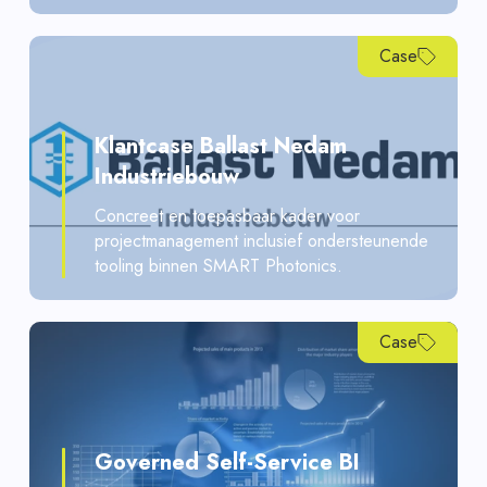
Case
Klantcase Ballast Nedam
Industriebouw
Concreet en toepasbaar kader voor
projectmanagement inclusief ondersteunende
tooling binnen SMART Photonics.
Case
Governed Self-Service BI