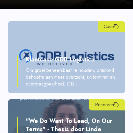
Case
Klantcase GDB Logistics
Om groei beheersbaar te houden, ontstond
behoefte aan meer overzicht, uniformiteit en
overdraagbaarheid. GD...
Research
"We Do Want To Lead, On Our
Terms" - Thesis door Linde