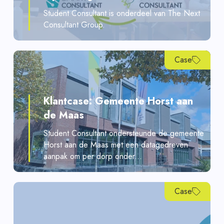
Student Consultant is onderdeel van The Next
Consultant Group.
Case
Klantcase: Gemeente Horst aan
de Maas
Student Consultant ondersteunde de gemeente
Horst aan de Maas met een datagedreven
aanpak om per dorp onder...
Case