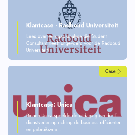
Klantcase - Radboud Universiteit
Lees over een gap-analyse die Student
Consultant heeft uitgevoerd voor de Radboud
Universiteit!
Case
Klantcase: Unica
Binnen Unica speelde de uitdaging om de IT-
dienstverlening richting de business efficiënter
en gebruiksvrie...