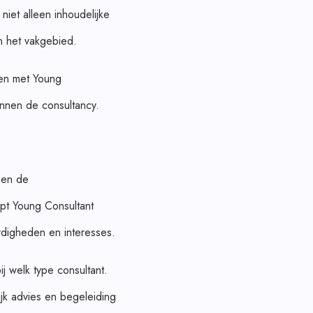
iet alleen inhoudelijke
n het vakgebied.
men met Young
binnen de consultancy.
nnen de
lpt Young Consultant
ardigheden en interesses.
j welk type consultant.
ijk advies en begeleiding