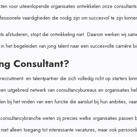
en voor uiteenlopende organisaties ontwikkelen onze consultants n
fessionele vaardigheden die nodig zijn om succesvol te zijn binne
s afstuderen, stopt die ontwikkeling niet. Daarom werken wij sa
t in het begeleiden van jong talent naar een succesvolle carrière 
ng Consultant?
ecruitment- en talentpartner die zich volledig richt op starters bi
een uitgebreid netwerk van consultancybureaus en organisaties he
n bij het vinden van een functie die aansluit bij hun ambities, va
consultancybranche weten zij precies welke organisaties passen bi
s niet alleen toegang tot interessante vacatures, maar ook persoonl