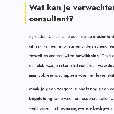
Wat kan je verwachten
consultant?
Bij Student Consultant bieden we dé
studenten
uitmaakt van een ambitieus en ondersteunend tea
zichzelf én anderen willen
ontwikkelen
. Onze c
een plek waar je in korte tijd niet alleen
waardev
maar ook
vriendschappen voor het leven
sluit
Maak je geen zorgen: je hoeft nog geen con
begeleiding
van ervaren professionals zetten 
werkt samen met
toonaangevende bedrijven
i