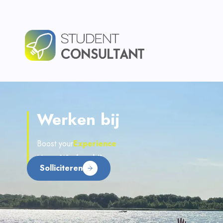
Werken bij
Experience
Boost your
CV
Skills
Experienc
Home
Werken bij
Solliciteren