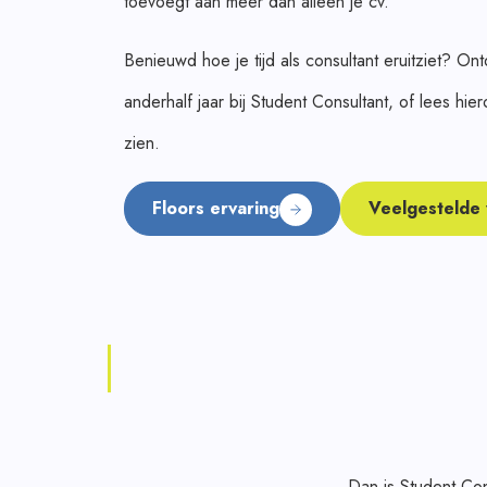
toevoegt aan meer dan alleen je cv.
Benieuwd hoe je tijd als consultant eruitziet? Ont
anderhalf jaar bij Student Consultant, of lees hie
zien.
Floors ervaring
Veelgestelde
Dan is Student Con