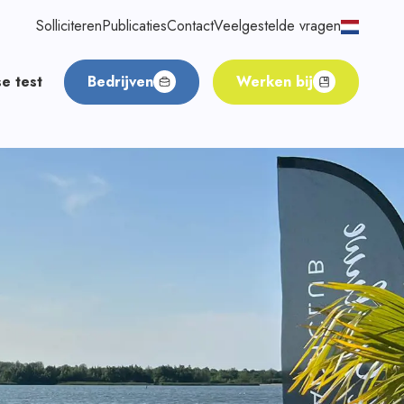
Solliciteren
Publicaties
Contact
Veelgestelde vragen
e test
Bedrijven
Werken bij