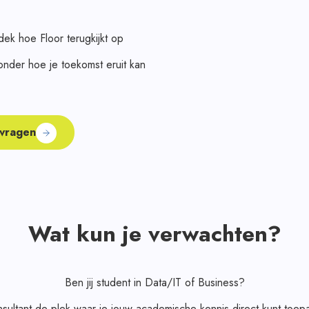
dek hoe Floor terugkijkt op
ronder hoe je toekomst eruit kan
 vragen
Wat kun je verwachten?
Ben jij student in Data/IT of Business?
sultant de plek waar je jouw academische kennis direct kunt toepas