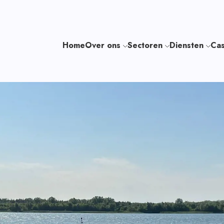
Home
Over ons
Sectoren
Diensten
Cas
e
CV
Skills