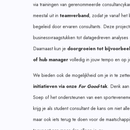
via trainingen van gerenommeerde consultancykan
meestal uit in
teamverband
, zodat je vanaf het
begeleid door ervaren consultants. Deze projecte
businessvraagstukken tot datagedreven analyses 
Daarnaast kun je
doorgroeien tot bijvoorbee
of hub manager
volledig in jouw tempo en op j
We bieden ook de mogelijkheid om je in te zett
initiatieven via onze
For Good
-tak
. Denk aan
Soep of het ondersteunen van een sporteveneme
krijg je als student consultant de kans om niet al
maar ook iets terug te doen voor de maatschapp