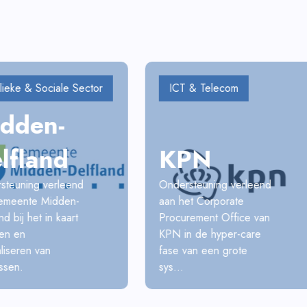
emeente
lieke & Sociale Sector
ICT & Telecom
dden-
KPN
lfland
Ondersteuning verleend
steuning verleend
aan het Corporate
emeente Midden-
Procurement Office van
nd bij het in kaart
KPN in de hyper-care
en en
fase van een grote
liseren van
sys...
ssen.