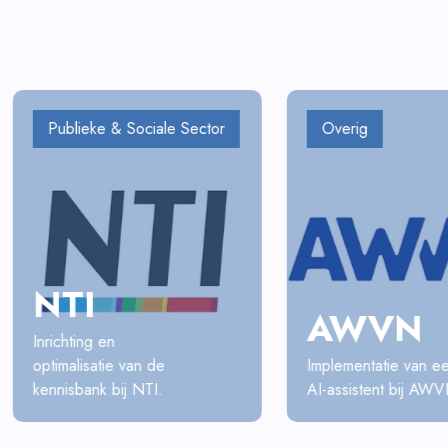
Publieke & Sociale Sector
Overig
NTI
AWVN
Inrichting en
optimalisatie van de
Implementatie van e
kennisbank bij NTI.
AI-assistent bij AW