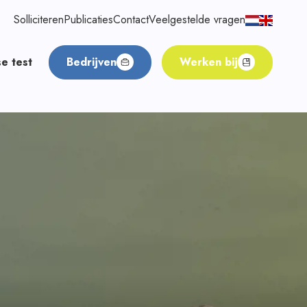
Solliciteren
Publicaties
Contact
Veelgestelde vragen
e test
Bedrijven
Werken bij