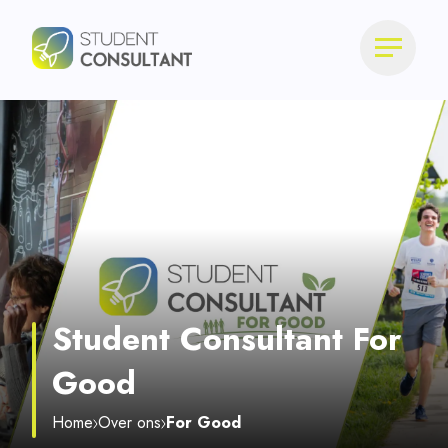
Student Consultant For
Good
Home
Over ons
For Good