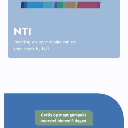
NTI
Inrichting en optimalisatie van de
kennisbank bij NTI.