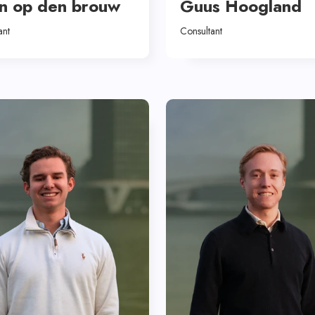
n op den brouw
Guus Hoogland
ant
Consultant