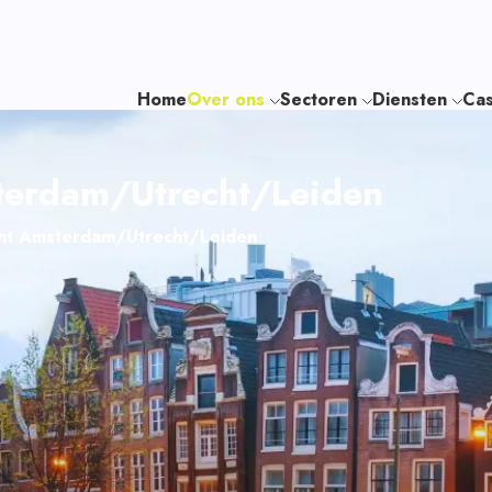
Home
Over ons
Sectoren
Diensten
Cas
terdam/Utrecht/Leiden
ant Amsterdam/Utrecht/Leiden