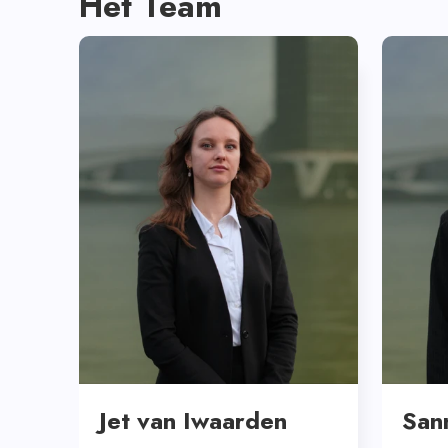
Het Team
Jet van Iwaarden
San